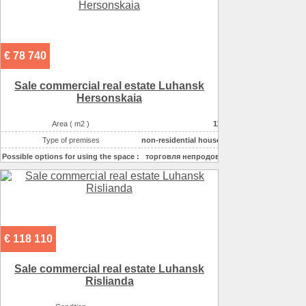
Possible options for using the space :
офисное
€ 78 740
Sale commercial real estate Luhansk
Hersonskaia
Area ( m2 )
110
Type of premises
non-residential houseе
Possible options for using the space :
торговля непродово
Possible options for using the space :
торговля (продукты)
€ 118 110
Sale commercial real estate Luhansk
Rislianda