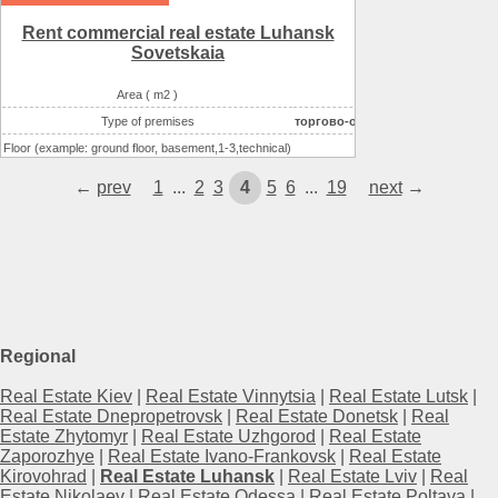
Possible options for using the space :
бытовые услуги
Rent commercial real estate Luhansk
Sovetskaia
Area ( m2 )
64
Type of premises
торгово-офисный центр
Floor (example: ground floor, basement,1-3,technical)
2
Number of floors
4
←
prev
1
...
2
3
4
5
6
...
19
next
→
Condition
good
Possible options for using the space :
офисное
Possible options for using the space :
торговля непродово
Possible options for using the space :
торговля (продукты)
Regional
Real Estate Kiev
|
Real Estate Vinnytsia
|
Real Estate Lutsk
|
Real Estate Dnepropetrovsk
|
Real Estate Donetsk
|
Real
Estate Zhytomyr
|
Real Estate Uzhgorod
|
Real Estate
Zaporozhye
|
Real Estate Ivano-Frankovsk
|
Real Estate
Kirovohrad
|
Real Estate Luhansk
|
Real Estate Lviv
|
Real
Estate Nikolaev
|
Real Estate Odessa
|
Real Estate Poltava
|