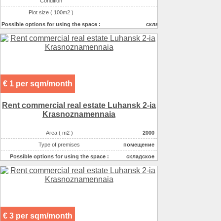
Condition
good
Plot size ( 100m2 )
50
Possible options for using the space :
складское
Type of premises
имущественный комплекс
Possible options for using the space :
производственное
Area ( m2 )
3347
€ 1 per sqm/month
Rent commercial real estate Luhansk 2-ia
Krasnoznamennaia
Area ( m2 )
2000
Type of premises
помещение
Possible options for using the space :
складское
€ 3 per sqm/month