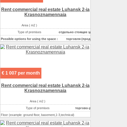
Rent commercial real estate Luhansk 2-ia
Krasnoznamennaia
Area ( m2 )
500
Type of premises
отдельно стоящее здание
Possible options for using the space :
торговля (продукты)
Possible options for using the space :
торговля непродово
€ 1 007 per month
Rent commercial real estate Luhansk 2-ia
Krasnoznamennaia
Area ( m2 )
Type of premises
торгово-развлекательный комп
Floor (example: ground floor, basement,1-3,technical)
Number of floors