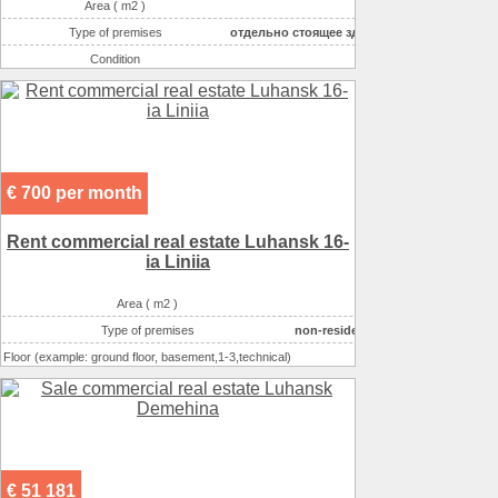
Area ( m2 )
2045
Type of premises
отдельно стоящее здание
Condition
good
Possible options for using the space :
торговля непродово
Possible options for using the space :
торговля (продукты)
Additional information22
парковка ряhouse
Additional information22
фасадный вход
€ 700 per month
Additional information22
хор.трансп.развязка
Rent commercial real estate Luhansk 16-
ia Liniia
Area ( m2 )
90
Type of premises
non-residential houseе
Floor (example: ground floor, basement,1-3,technical)
1
Number of floors
12
Condition
отличное
€ 51 181