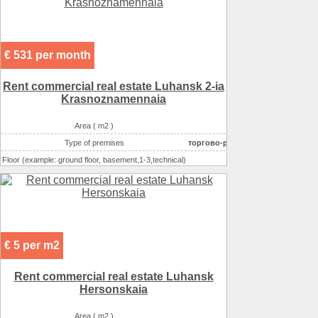
Possible options for using the space :
торговля непро
Possible options for using the space :
торговля (проду
Possible options for using the space :
бытовые ус
€ 531 per month
Rent commercial real estate Luhansk 2-ia
Krasnoznamennaia
Area ( m2 )
Type of premises
торгово-развлекательный комп
Floor (example: ground floor, basement,1-3,technical)
Number of floors
Possible options for using the space :
торговля непро
Possible options for using the space :
торговля (проду
Possible options for using the space :
бытовые ус
€ 5 per m2
Rent commercial real estate Luhansk
Hersonskaia
Area ( m2 )
103