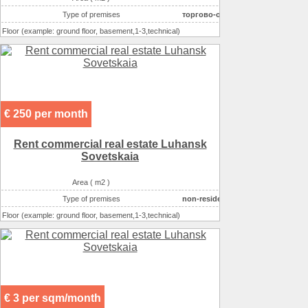
Type of premises
торгово-офисный центр
Floor (example: ground floor, basement,1-3,technical)
2
Number of floors
4
Condition
строительная отделка
Possible options for using the space :
офисное
Possible options for using the space :
торговля непродово
€ 250 per month
Possible options for using the space :
торговля (продукты)
Rent commercial real estate Luhansk
Sovetskaia
Area ( m2 )
53
Type of premises
non-residential houseе
Floor (example: ground floor, basement,1-3,technical)
1
Number of floors
5
Condition
отличное
Possible options for using the space :
офисное
Possible options for using the space :
торговля непродово
€ 3 per sqm/month
Possible options for using the space :
торговля (продукты)