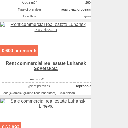
Area ( m2 )
2000
Type of premises
комплекс строений
Condition
good
Possible options for using the space :
складское
Possible options for using the space :
офисное
Possible options for using the space :
торговля непродово
Possible options for using the space :
торговля (продукты)
€ 600 per month
Rent commercial real estate Luhansk
Sovetskaia
Area ( m2 )
91
Type of premises
торгово-офисный центр
Floor (example: ground floor, basement,1-3,technical)
1
Number of floors
4
Condition
отличное
Possible options for using the space :
офисное
Possible options for using the space :
торговля непродово
€ 62 992
Possible options for using the space :
торговля (продукты)