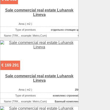
Possible options for using the space :
бытовые услуги
Sale commercial real estate Luhansk
Lineva
Area ( m2 )
200
Type of premises
отдельно стоящее здание
Name (TRK... example: Metro,Cum)
Офис
Plot size ( 100m2 )
30
Number of floors
2
Condition
отличное
Possible options for using the space :
офисное
€ 169 291
Sale commercial real estate Luhansk
Lineva
Area ( m2 )
250
Type of premises
комплекс строений
Name (TRK... example: Metro,Cum)
Банный комплекс
Plot size ( 100m2 )
30