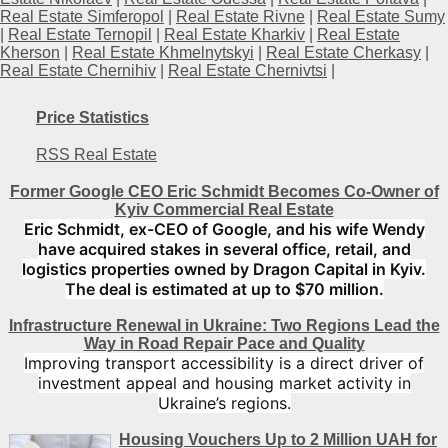
Real Estate Simferopol
|
Real Estate Rivne
|
Real Estate Sumy
|
Real Estate Ternopil
|
Real Estate Kharkiv
|
Real Estate
Kherson
|
Real Estate Khmelnytskyi
|
Real Estate Cherkasy
|
Real Estate Chernihiv
|
Real Estate Chernivtsi
|
Price Statistics
RSS Real Estate
Former Google CEO Eric Schmidt Becomes Co-Owner of
Kyiv Commercial Real Estate
Eric Schmidt, ex-CEO of Google, and his wife Wendy
have acquired stakes in several office, retail, and
logistics properties owned by Dragon Capital in Kyiv.
The deal is estimated at up to $70 million.
Infrastructure Renewal in Ukraine: Two Regions Lead the
Way in Road Repair Pace and Quality
Improving transport accessibility is a direct driver of
investment appeal and housing market activity in
Ukraine’s regions.
Housing Vouchers Up to 2 Million UAH for