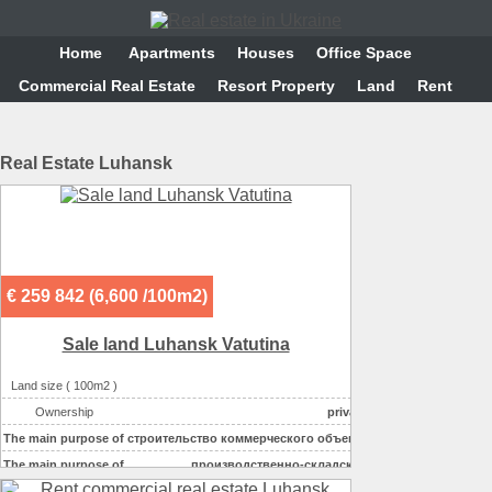
Home
Аpartments
Houses
Office Space
Commercial Real Estate
Resort Property
Land
Rent
Real Estate Luhansk
€ 259 842 (6,600 /100m2)
Sale land Luhansk Vatutina
Land size ( 100m2 )
50
Ownership
private
The main purpose of
строительство коммерческого объекта
The main purpose of
производственно-складское
The main purpose of
гаражи-автостоянки-АЗС-СТО