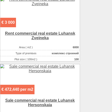
Electricity :
220v на участке
Gas :
на участке
Water supplyе :
центральное
€ 3 000
Rent commercial real estate Luhansk
Zveineka
Area ( m2 )
6000
Type of premises
комплекс строений
Plot size ( 100m2 )
100
Number of floors
3
Condition
good
Willingness
в эксплуатации
Possible options for using the space :
производственное
€ 472,440 per m2
Possible options for using the space :
складское
Sale commercial real estate Luhansk
Hersonskaia